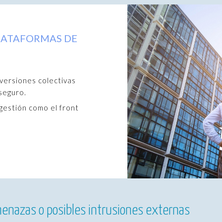
LATAFORMAS DE
O
nversiones colectivas
 seguro.
 gestión como el front
menazas o posibles intrusiones externas