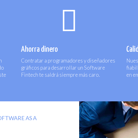

Ahorra dinero
Cali
n
Contratar a programadores y diseñadores
Nues
do
gráficos para desarrollar un Software
fiabi
ste
Fintech te saldrá siempre más caro.
en e
OFTWARE AS A