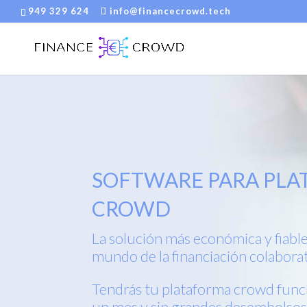
949 329 624
info@financecrowd.tech
SOFTWARE PARA PLA
CROWD
La solución más económica y fiabl
mundo de la financiación colabora
Tendrás tu plataforma crowd func
un mes y sin grandes desembolso