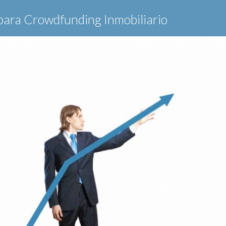
para Crowdfunding Inmobiliario