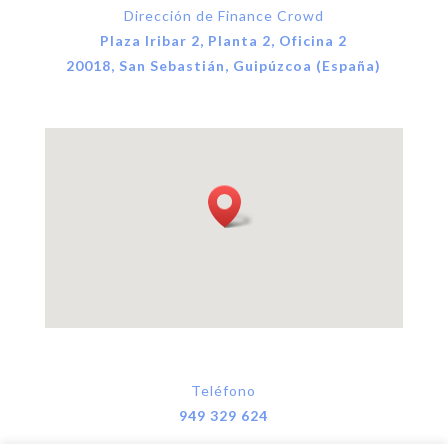
Dirección de Finance Crowd
Plaza Iribar 2, Planta 2, Oficina 2
20018, San Sebastián, Guipúzcoa (España)
Teléfono
949 329 624